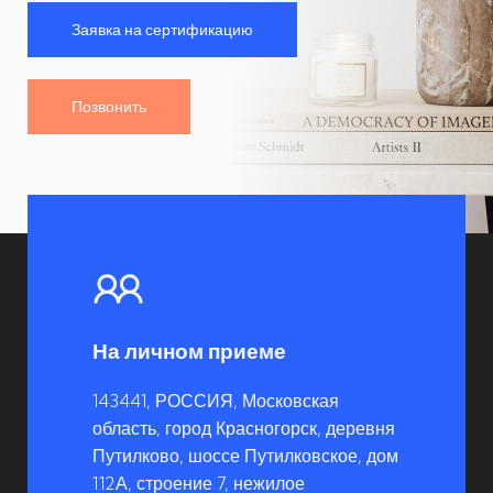
Заявка на сертификацию
Позвонить
На личном приеме
143441, РОССИЯ, Московская
область, город Красногорск, деревня
Путилково, шоссе Путилковское, дом
112А, строение 7, нежилое